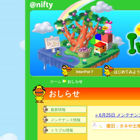
InterPot？
はじめてみよう
ホーム
おしらせ
おしらせ
最新情報
« 6月25日 メンテナン
メンテナンス情報
復旧：タネや土
トラブル情報