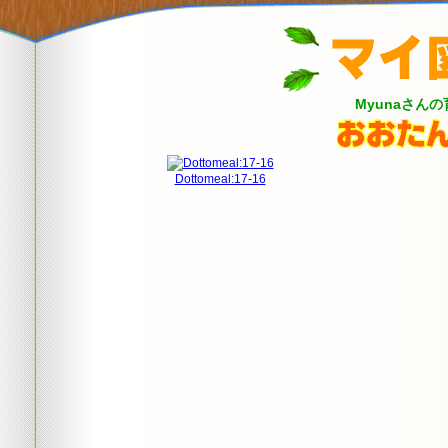
Myunaさん
Dottomeal:17-16