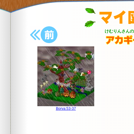
けむりんさんの
前の樹木へ
Borva:53-37