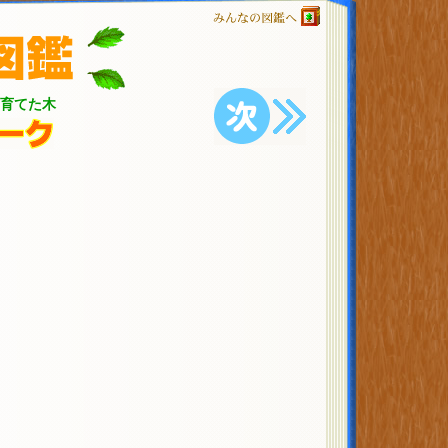
みんなの図鑑へ
育てた木
次の樹木へ