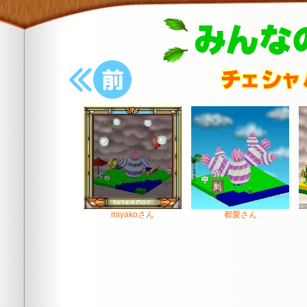
前の樹木へ
miyakoさん
都愛さん