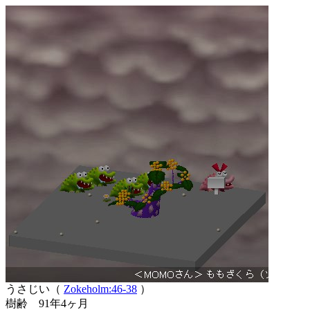
うさじい（
Zokeholm:46-38
）
樹齢 91年4ヶ月